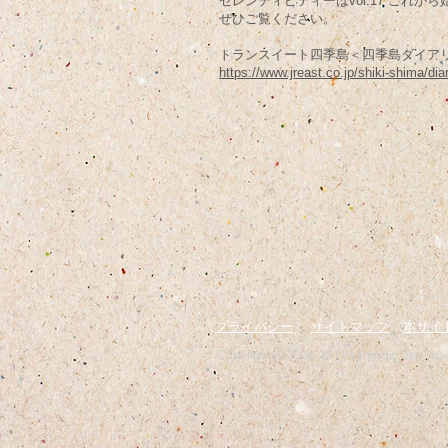
セレンディピティーはvol.17 これ
ぜひご覧ください。
トランスイート四季島＜四季島ダイアリ
https://www.jreast.co.jp/shiki-shima/dia
​プライバシー
サイトマップ
本サイ
Copylight(c) 2006-2011 serendipiTea japa