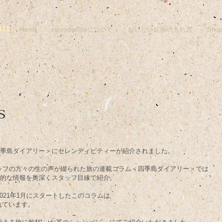
an
Home
serendipiTeaについて
おいしい紅茶の入れ方
Shop
s
四季島ダイアリー＞にセレンディピティーが紹介されました。
ッフの方々の生の声が綴られた旅の連載コラム＜四季島ダイアリー＞では
る魅力的な情報を奥深くスタッフ目線で紹介。
021年1月にスタートしたこのコラムは
されています。