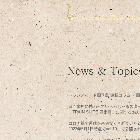
serendipiTea Jap
News & Topic
トランスイート四季島 連載コラム ＜
日々業務に携わっていらっしゃるスタ
「TRAIN SUITE 四季島」に関す
コロナ禍で運休を余儀なくされていた2
2022年5月1日時点でvol.19まで公開