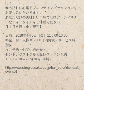
にて
春の訪れに心躍るブレンディングセッションを
お楽しみいただきます。
あなただけの美味しい一杯でぜひアーティザナ
ルなティータイムをご体感ください。
【４月６日（金）限定】
日時：2018年4月6日（金）11：00-13:30
料金：お一人様￥6,000（消費税・サービス料
別）
＜ご予約・お問い合わせ＞
セントレジスホテル大阪レストラン予約
TEL06-6105-5659(10時~20時)
http://www.stregisosaka.co.jp/bar_serendipitea#
event01
​プライバシー